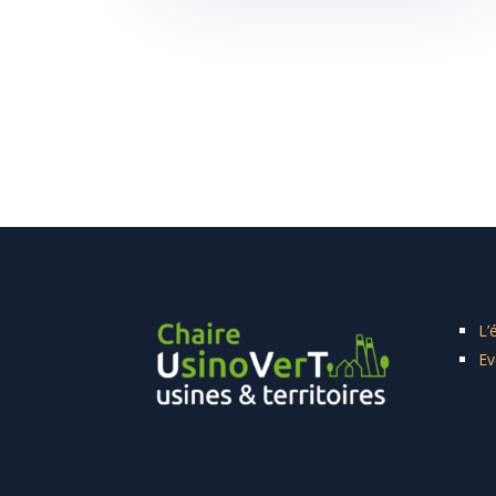
L’
Ev